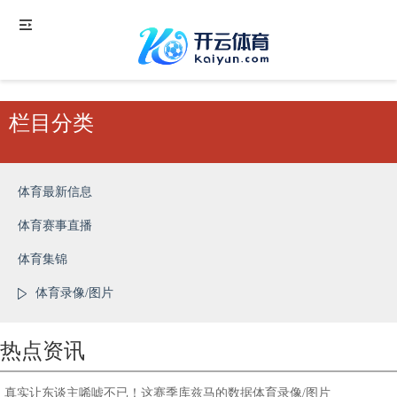
栏目分类
体育最新信息
体育赛事直播
体育集锦
体育录像/图片
热点资讯
真实让东谈主唏嘘不已！这赛季库兹马的数据体育录像/图片