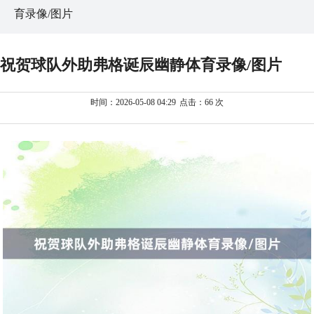
育录像/图片
祝贺球队外助弗格诞辰幽静体育录像/图片
时间：2026-05-08 04:29
点击：66 次