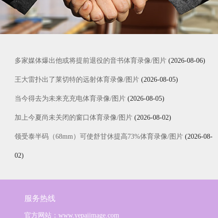
多家媒体爆出他或将提前退役的音书体育录像/图片
(2026-08-06)
王大雷扑出了莱切特的远射体育录像/图片
(2026-08-05)
当今得去为未来充充电体育录像/图片
(2026-08-05)
加上今夏尚未关闭的窗口体育录像/图片
(2026-08-02)
领受泰半码（68mm）可使舒甘休提高73%体育录像/图片
(2026-08-
02)
服务热线
官方网站：www.yepaiimage.com