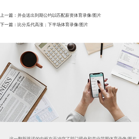
上一篇：
并会送出到期公约以匹配薪资体育录像/图片
下一篇：
比分瓜代高涨；下半场体育录像/图片
这一翻新践诺的中枢在于冲突了部门壁垒和产业范围体育录像/图片