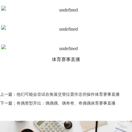
体育赛事直播
上一篇：
他们可能会尝试在角落交替位置作念些操作体育赛事直播
下一篇：
奇偶类型开出：偶偶偶、偶奇奇、奇偶偶体育赛事直播