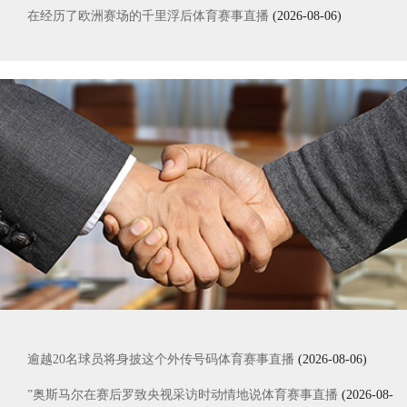
在经历了欧洲赛场的千里浮后体育赛事直播
(2026-08-06)
逾越20名球员将身披这个外传号码体育赛事直播
(2026-08-06)
”奥斯马尔在赛后罗致央视采访时动情地说体育赛事直播
(2026-08-