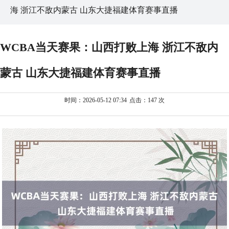
海 浙江不敌内蒙古 山东大捷福建体育赛事直播
WCBA当天赛果：山西打败上海 浙江不敌内
蒙古 山东大捷福建体育赛事直播
时间：2026-05-12 07:34
点击：147 次