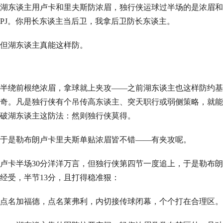
湖东谈主用卢卡和里夫斯防浓眉，独行侠运球过半场的是浓眉和
PJ。你用长东谈主当后卫，我拿后卫防长东谈主。
但湖东谈主真能这样防。
半绕前根绝浓眉，拿球就上夹攻——之前湖东谈主也这样防约基
奇。凡是独行侠有个吊传高东谈主、突天职行或弱侧策略，就能
破湖东谈主这防法：然则独行侠莫得。
于是勒布朗卢卡里夫斯单贴浓眉皆不错——有夹攻呢。
卢卡半场30分洋洋万言，但独行侠第四节一度追上，于是勒布朗
经受，半节13分，且打得稳准狠：
点名加福德，点名莱弗利，内切接传球闭幕，个个打在合理区。