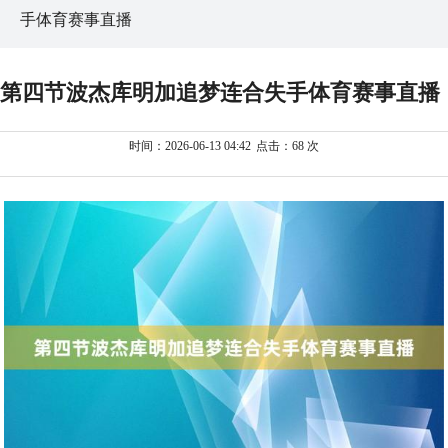
手体育赛事直播
第四节波杰库明加追梦连合失手体育赛事直播
时间：2026-06-13 04:42
点击：68 次