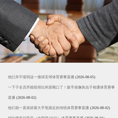
他们并不懦弱这一倏得丢球体育赛事直播
(2026-08-05)
一下子全员齐能投得比闲居顺口了！敌手就像执虫子相通体育赛事
直播
(2026-08-02)
他们就一直保抓着大手笔插足的传统体育赛事直播
(2026-08-02)