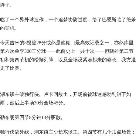
胖子。
临了一个界外球造作，一个追梦协防过度，给了巴恩斯临了绝杀
的契机。
今天吉米的8投篮28分或然是他糊口最高效记载之一，亦然库里
第六次单季300三分球——此前史上一共十次——但骁雄第二节
初和第四节初的松懈列阵，以及全场没紧凑起来的姿态，我方送
走了比赛。
湖东谈主破独行侠。卢卡回故土，开场前被球迷感动到泪下如
雨，然后上半场30分全场45分。
勒布朗第四节8分钟13分驱散。
独行侠缺外线，湖东谈主少长东谈主。第四节有几个顶点场景：